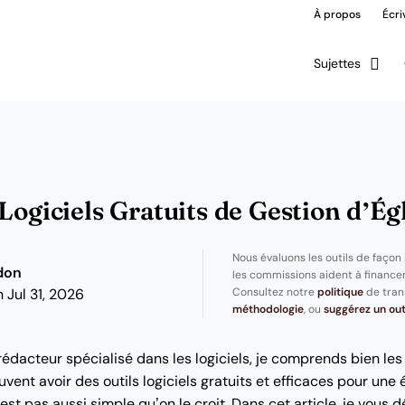
À propos
Écri
Sujettes
Logiciels Gratuits de Gestion d’Ég
Nous évaluons les outils de façon
don
les commissions aident à financer
Consultez notre
politique
de tran
 Jul 31, 2026
méthodologie
, ou
suggérez un out
rédacteur spécialisé dans les logiciels, je comprends bien le
ent avoir des outils logiciels gratuits et efficaces pour une 
’est pas aussi simple qu’on le croit. Dans cet article, je vous d