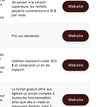
s et
de passer à la version
ur
Website
supérieure, les forfaits
payants commencent à 19 $
par mois.
urs.
Website
Prix sur demande
ez,
i
L'édition standard coûte 350
Website
$ et comprend un an de
sez
support.
us
Le forfait gratuit offre aux
églises un accès complet à
our
toutes les fonctionnalités
Website
us
ainsi que des e-mails et
messages illimités, mais il