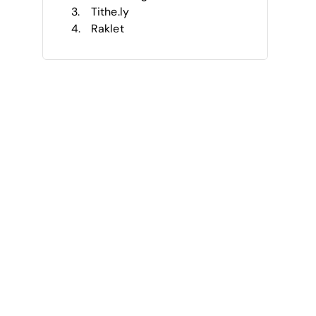
Tithe.ly
Raklet
Bitrix24
Realm
CahabaWorks
Flocknote
Continue to Give
ChurchCRM
Autres Meilleurs Logiciels
Gratuits de Gestion d’Église
Avis Connexes
Critères de Sélection
Comment Choisir
Tendances des Logiciels Gratuits
de Gestion d’Église
Qu’est-ce Qu’un Logiciel de
Gestion d’Église ?
Fonctionnalités