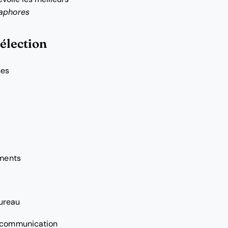
aphores
sélection
nes
ements
bureau
la communication