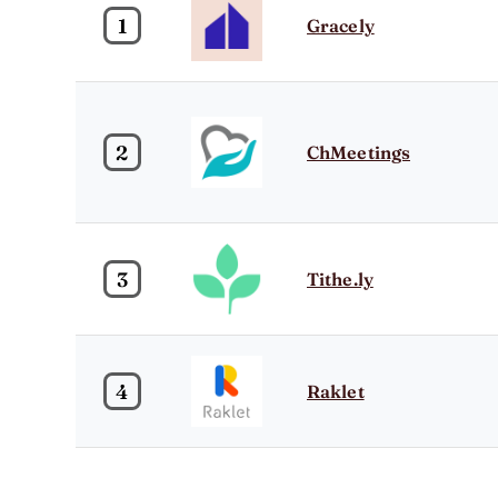
1
Gracely
2
ChMeetings
3
Tithe.ly
4
Raklet