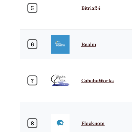
5
Bitrix24
6
Realm
7
CahabaWorks
8
Flocknote