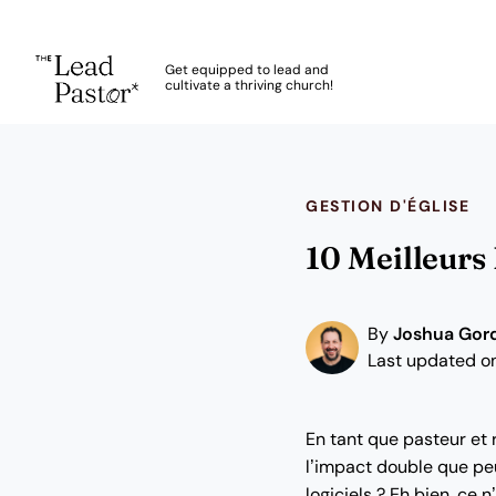
The Lead Pastor
Get equipped to lead and
cultivate a thriving church!
Skip to main content
GESTION D'ÉGLISE
10 Meilleurs 
By
Joshua Gor
Last updated on
En tant que pasteur et 
l’impact double que peuv
logiciels ? Eh bien, ce n