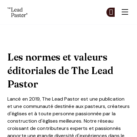
The Lead Pastor
Re
Re
Skip to main content
Les valeurs et standards édito
Les normes et valeurs
éditoriales de The Lead
Pastor
Lancé en 2019, The Lead Pastor est une publication
et une communauté destinée aux pasteurs, créateurs
d’églises et à toute personne passionnée par la
construction d’églises meilleures. Notre réseau
croissant de contributeurs experts et passionnés
apporte une grande diversité d’expériences dans le