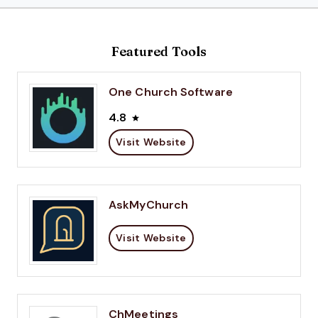
Featured Tools
One Church Software
4.8
Visit Website
AskMyChurch
Visit Website
ChMeetings