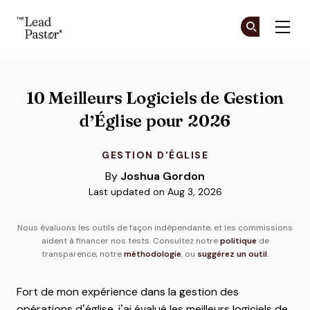
The Lead Pastor
Re
Re
Skip to main content
10 Meilleurs Logiciels de Gestion
d’Église pour 2026
GESTION D'ÉGLISE
By
Joshua Gordon
Last updated on Aug 3, 2026
Nous évaluons les outils de façon indépendante, et les commissions
aident à financer nos tests. Consultez notre
politique
de
transparence, notre
méthodologie
, ou
suggérez un outil
.
Fort de mon expérience dans la gestion des
opérations d’église, j’ai évalué les meilleurs logiciels de