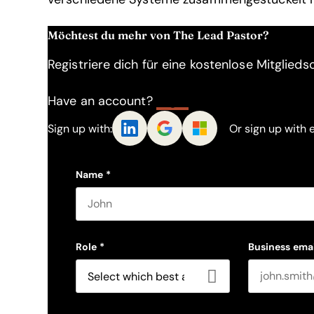
Möchtest du mehr von The Lead Pastor?
Registriere dich für eine kostenlose Mitgliedsc
Have an account?
Log In
Sign up with:
Or sign up with 
Name
*
First name
Role
*
Business emai