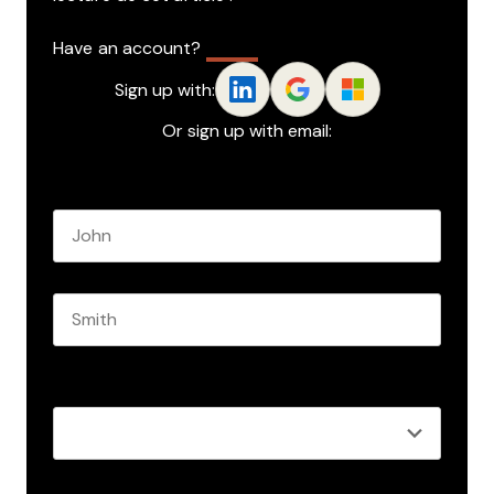
Have an account?
Log In
Sign up with:
Or sign up with email:
Name
*
First name
Last name
Role
*