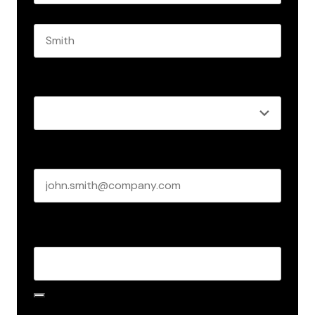
First name
Last name
Role
*
Business email
*
Create Password
*