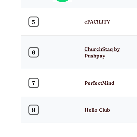
5
eFACiLiTY
ChurchStaq by
6
Pushpay
7
PerfectMind
8
Hello Club