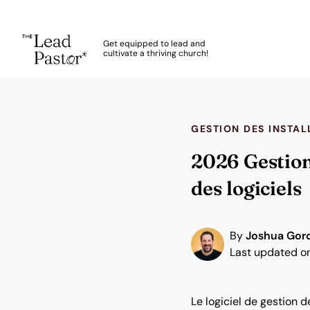
The Lead Pastor
Get equipped to lead and
cultivate a thriving church!
Skip to main content
GESTION DES INSTAL
2026 Gestion 
des logiciels
By
Joshua Gor
Last updated o
Le logiciel de gestion 