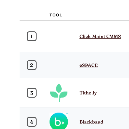
TOOL
1
Click Maint CMMS
2
eSPACE
3
Tithe.ly
4
Blackbaud