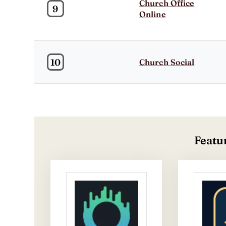
Church Office
9
Online
10
Church Social
Featu