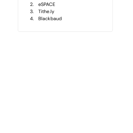
eSPACE
Tithe.ly
Blackbaud
eFACiLiTY
ChurchStaq by Pushpay
PerfectMind
Hello Club
Church Office Online
Church Social
Autres options de logiciels de
gestion des installations
Critiques associées
Critères de sélection
Comment choisir
Tendances des logiciels de
gestion des installations d’église
Qu’est-ce qu’un logiciel de
gestion des installations d’église
?