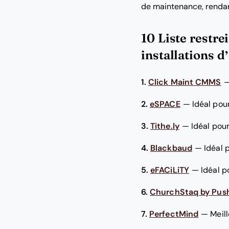
de maintenance, rendant
10 Liste restre
installations d
1.
Click Maint CMMS
2.
eSPACE
—
Idéal pour
3.
Tithe.ly
—
Idéal pour
4.
Blackbaud
—
Idéal 
5.
eFACiLiTY
—
Idéal p
6.
ChurchStaq by Pus
7.
PerfectMind
—
Meill