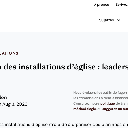
À propos
Écrivez
Sujettes
LATIONS
des installations d’église : leader
Nous évaluons les outils de façon
don
les commissions aident à financer
Consultez notre
politique
de tran
n Aug 3, 2026
méthodologie
, ou
suggérez un out
des installations d’église m’a aidé à organiser des plannings 