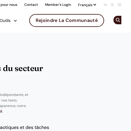
 pour nous
Contact
Member's Login
Add us on Li
Follow us 
Follow
Rejoindre La Communauté
Outils
Op
s du secteur
 indépendante, et
 nos tests.
sparence, notre
il
.
chaotiques et des tâches