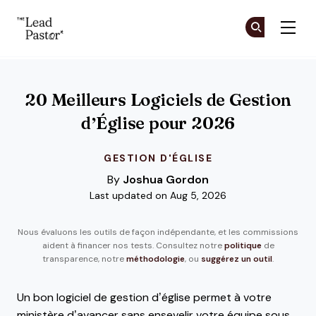
The Lead Pastor
Re
Re
Skip to main content
20 Meilleurs Logiciels de Gestion
d’Église pour 2026
GESTION D'ÉGLISE
By
Joshua Gordon
Last updated on Aug 5, 2026
Nous évaluons les outils de façon indépendante, et les commissions
aident à financer nos tests. Consultez notre
politique
de
transparence, notre
méthodologie
, ou
suggérez un outil
.
Un bon logiciel de gestion d’église permet à votre
ministère d’avancer sans ensevelir votre équipe sous