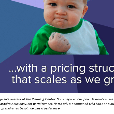
 je suis pasteur utilise Planning Center. Nous l’apprécions pour de nombreuses 
tarifaire nous convient parfaitement. Notre prix a commencé très bas et n'a 
 grandi et eu besoin de plus d’assistance.