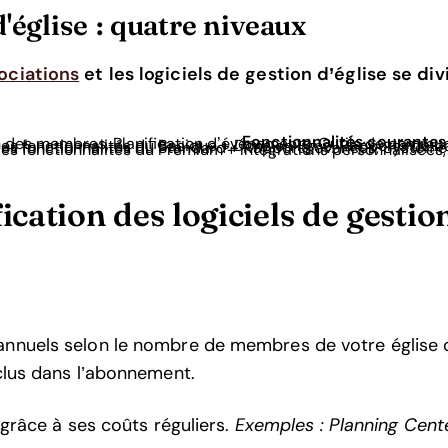
d'église : quatre niveaux
sociations
et les logiciels de gestion d’église se div
Fonctionnalités courantes
 des membres, Planification d’événements, Outils de commu
les fonctionnalités du Basique + Dons en ligne, Rapports de 
les fonctionnalités du Standard + Rapports avancés, Système 
les fonctionnalités du Premium + Intégrations personnalisées,
cation des logiciels de gestion
t
nnuels selon le nombre de membres de votre église ou
nclus dans l’abonnement.
 grâce à ses coûts réguliers.
Exemples : Planning Cent