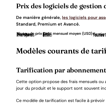
Prix des logiciels de gestion 
De manière générale,
les logiciels pour as
Standard, Premium et Avancé.
Niveau de prix
Coût mensuel moyen (USD)
Basique
$30
Gestion
Standard
$75
Toutes 
Premium
$150
Toutes 
Entreprise
$300
Toutes 
Modèles courants de tarifi
Tarification par abonnemen
Cette option propose des frais mensuels ou a
jour du produit et le support sont souvent i
Ce modèle de tarification est facile à prévoir