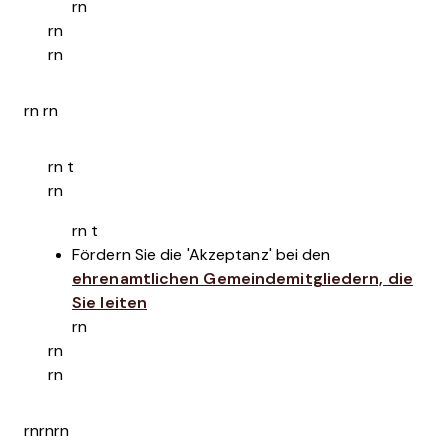
rn
rn
rn
rn rn
rn t
rn
rn t
Fördern Sie die 'Akzeptanz' bei den
ehrenamtlichen Gemeindemitgliedern, die
Sie leiten
rn
rn
rn
rnrnrn