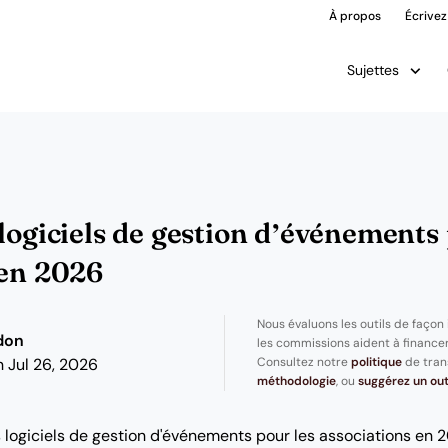
À propos
Écrivez
Sujettes
logiciels de gestion d’événements 
 en 2026
Nous évaluons les outils de façon
don
les commissions aident à financer
Consultez notre
politique
de tran
 Jul 26, 2026
méthodologie
, ou
suggérez un out
 logiciels de gestion d'événements pour les associations en 2