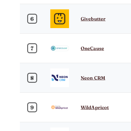
6
Givebutter
7
OneCause
8
Neon CRM
9
WildApricot