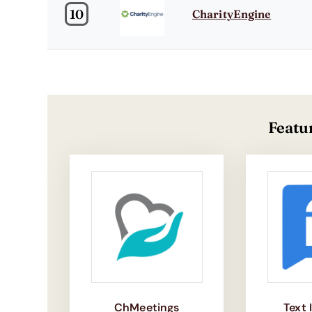
10
CharityEngine
Featu
ChMeetings
Text 