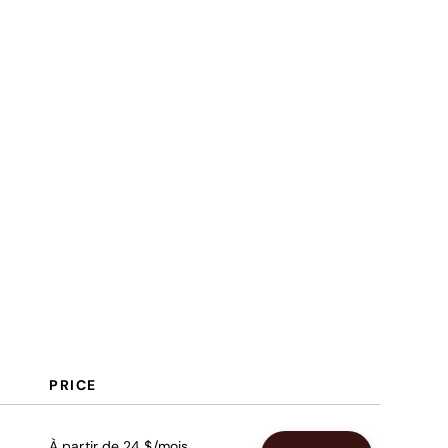
Fonctionnalités
Avantages
Coûts & Tarification
FAQ
PRICE
À partir de 24 $/mois