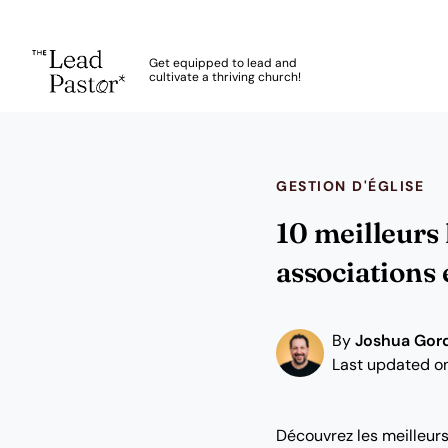
The Lead Pastor
Get equipped to lead and
cultivate a thriving church!
Skip to main content
GESTION D'ÉGLISE
10 meilleurs 
associations
By
Joshua Gor
Last updated on
Découvrez les meilleurs