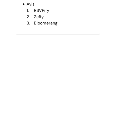
Avis
RSVPify
Zeffy
Bloomerang
Bizzabo
Cvent
Givebutter
OneCause
Neon CRM
WildApricot
CharityEngine
Autres logiciels de gestion
d'événements pour associations
Avis associés
Critères de sélection
Comment choisir
Qu'est-ce qu’un logiciel de
gestion d’événements pour
associations ?