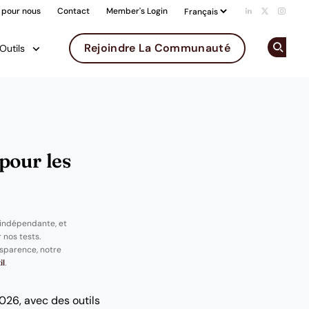
 pour nous
Contact
Member's Login
Add us on Li
Follow us 
Follow
Rejoindre La Communauté
Outils
Op
pour les
 indépendante, et
 nos tests.
sparence, notre
il
.
026, avec des outils