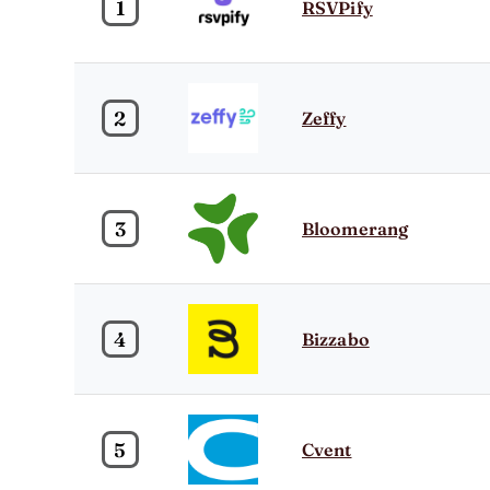
1
RSVPify
2
Zeffy
3
Bloomerang
4
Bizzabo
5
Cvent