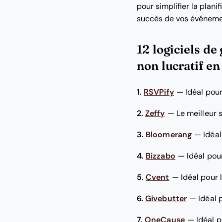
pour simplifier la plani
succès de vos événeme
12 logiciels de
non lucratif e
1.
RSVPify
—
Idéal pou
2.
Zeffy
—
Le meilleur 
3.
Bloomerang
—
Idéal
4.
Bizzabo
—
Idéal pou
5.
Cvent
—
Idéal pour 
6.
Givebutter
—
Idéal 
7.
OneCause
—
Idéal 