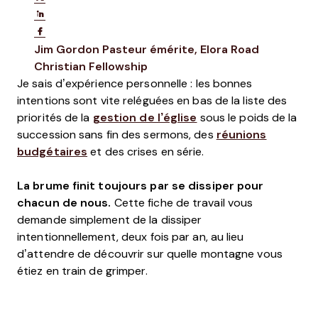
Share on LinkedIn
Share on Facebook
Opens new window
Jim Gordon
Pasteur émérite, Elora Road
Opens new window
Christian Fellowship
Je sais d’expérience personnelle : les bonnes
intentions sont vite reléguées en bas de la liste des
priorités de la
gestion de l’église
sous le poids de la
succession sans fin des sermons, des
réunions
budgétaires
et des crises en série.
La brume finit toujours par se dissiper pour
chacun de nous.
Cette fiche de travail vous
demande simplement de la dissiper
intentionnellement, deux fois par an, au lieu
d’attendre de découvrir sur quelle montagne vous
étiez en train de grimper.