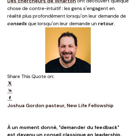
Des chercheurs de Wharton
ont découvert quelque
chose de contre-intuitif : les gens s’engagent en
réalité plus profondément lorsqu’on leur demande de
conseils
que lorsqu’on leur demande un
retour
.
Share This Quote on:
Share on Twitter
Share on LinkedIn
Share on Facebook
Opens new window
Opens n
Joshua Gordon
pasteur, New Life Fellowship
À un moment donné, "demander du feedback"
est devenu un conseil classique en leadership.