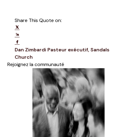
Share This Quote on:
Share on Twitter
Share on LinkedIn
Share on Facebook
Opens new window
Dan Zimbardi
Pasteur exécutif, Sandals
Opens new window
Church
Rejoignez la communauté