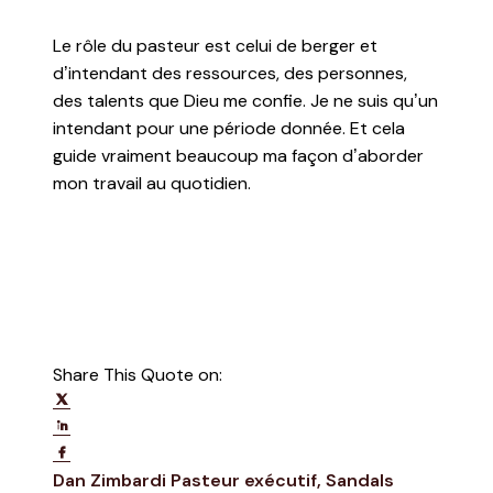
Le rôle du pasteur est celui de berger et
d’intendant des ressources, des personnes,
des talents que Dieu me confie. Je ne suis qu’un
intendant pour une période donnée. Et cela
guide vraiment beaucoup ma façon d’aborder
mon travail au quotidien.
Share This Quote on:
Share on Twitter
Share on LinkedIn
Share on Facebook
Opens new window
Dan Zimbardi
Pasteur exécutif, Sandals