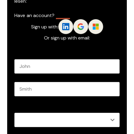
lesen:
Have an account?
Log In
Sign up with:
Or sign up with email:
Name
*
First name
Last name
Role
*