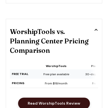
WorshipTools vs.
Planning Center Pricing
Comparison
WorshipTools
Planning C
FREE TRIAL
Free plan available
30-day free tria
PRICING
From $19/month
From $15/
Opens New W
Read WorshipTools Review