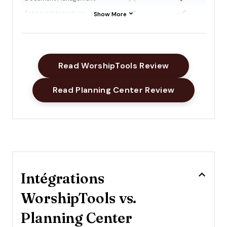
External Integrations
Show More
Multi-User
Notifications
Payment Gateway
Integration
Opens New W
Read WorshipTools Review
Scheduling
Opens New 
Read Planning Center Review
Workflow Management
Intégrations
WorshipTools vs.
Planning Center