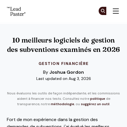
The Lead Pastor
Re
Re
Skip to main content
10 meilleurs logiciels de gestion
des subventions examinés en 2026
GESTION FINANCIÈRE
By
Joshua Gordon
Last updated on Aug 3, 2026
Nous évaluons les outils de façon indépendante, et les commissions
aident à financer nos tests. Consultez notre
politique
de
transparence, notre
méthodologie
, ou
suggérez un outil
.
Fort de mon expérience dans la gestion des
demandes de subventions, j’ai évalué les meilleurs