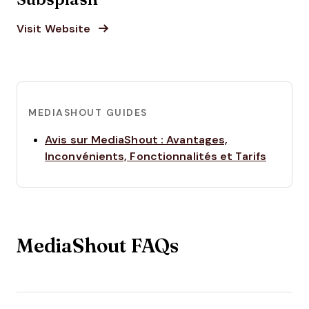
Opens new window
Opens New Window
Visit Website
MEDIASHOUT GUIDES
Avis sur MediaShout : Avantages,
Opens 
Inconvénients, Fonctionnalités et Tarifs
MediaShout FAQs