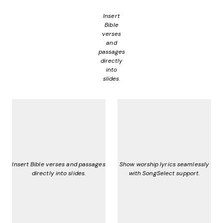
Insert
Bible
verses
and
passages
directly
into
slides.
Insert Bible verses and passages
Show worship lyrics seamlessly
directly into slides.
with SongSelect support.