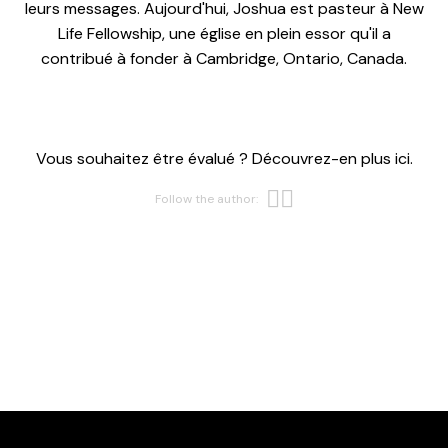
leurs messages. Aujourd'hui, Joshua est pasteur à New
Life Fellowship, une église en plein essor qu'il a
contribué à fonder à Cambridge, Ontario, Canada.
Vous souhaitez être évalué ? Découvrez-en plus ici.
Opens new w
Opens new 
Follow the author: