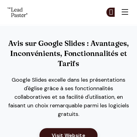
The Lead Pastor
Re
Re
Skip to main content
Avis sur Google Slides : Avantages,
Inconvénients, Fonctionnalités et
Tarifs
Google Slides excelle dans les présentations
d'église grâce à ses fonctionnalités
collaboratives et sa facilité d'utilisation, en
faisant un choix remarquable parmi les logiciels
gratuits.
Opens New Window
Visit Website