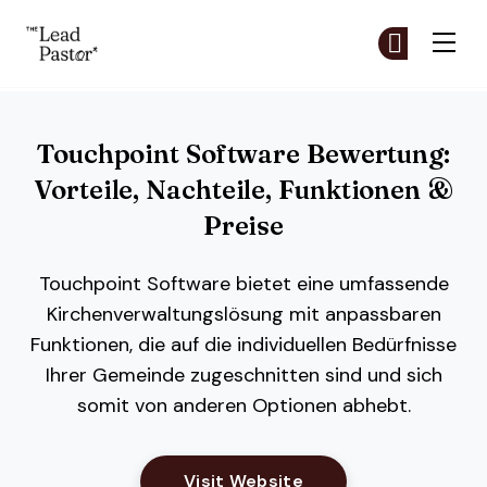
The Lead Pastor
Co
Co
Skip to main content
Touchpoint Software Bewertung:
Vorteile, Nachteile, Funktionen &
Preise
Touchpoint Software bietet eine umfassende
Kirchenverwaltungs­lösung mit anpassbaren
Funktionen, die auf die individuellen Bedürfnisse
Ihrer Gemeinde zugeschnitten sind und sich
somit von anderen Optionen abhebt.
Opens New Window
Visit Website