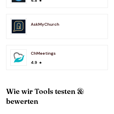
4.8
AskMyChurch
ChMeetings
4.9
Wie wir Tools testen &
bewerten