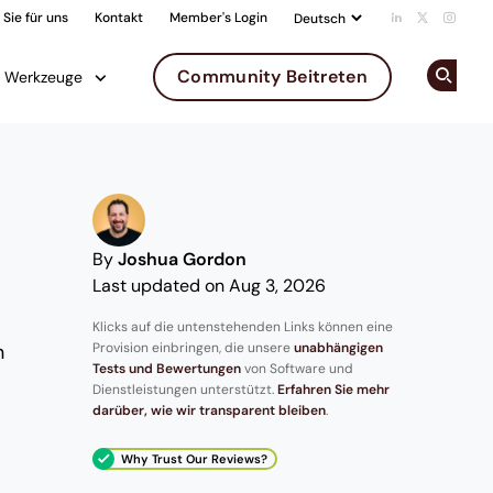
Sie für uns
Kontakt
Member's Login
Add us on Li
Follow us 
Follow
Community Beitreten
Werkzeuge
Op
By
Joshua Gordon
Last updated on Aug 3, 2026
Klicks auf die untenstehenden Links können eine
Provision einbringen, die unsere
unabhängigen
n
Tests und Bewertungen
von Software und
Dienstleistungen unterstützt.
Erfahren Sie mehr
darüber, wie wir transparent bleiben
.
Why Trust Our Reviews?