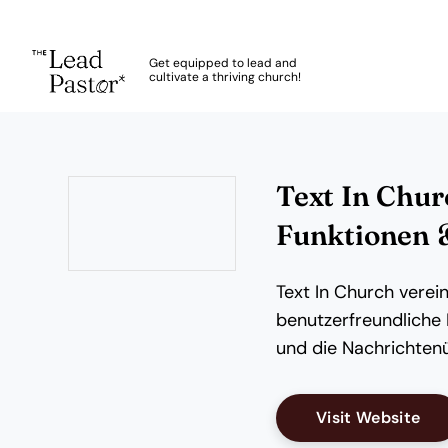
The Lead Pastor
Get equipped to lead and
cultivate a thriving church!
Skip to main content
Text In Churc
Funktionen 
Opens new window
Text In Church vere
benutzerfreundliche 
und die Nachrichtenü
Op
Visit Website