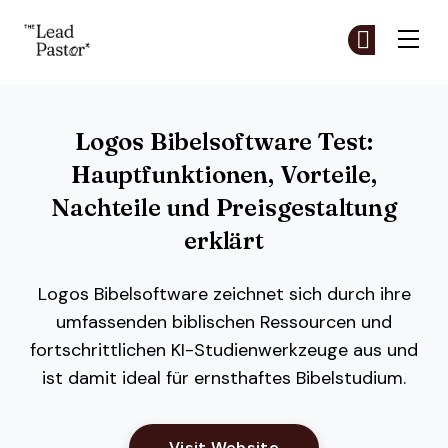
The Lead Pastor
Co
Co
Skip to main content
Logos Bibelsoftware Test:
Hauptfunktionen, Vorteile,
Nachteile und Preisgestaltung
erklärt
Logos Bibelsoftware zeichnet sich durch ihre
umfassenden biblischen Ressourcen und
fortschrittlichen KI-Studienwerkzeuge aus und
ist damit ideal für ernsthaftes Bibelstudium.
Opens New Window
Visit Website