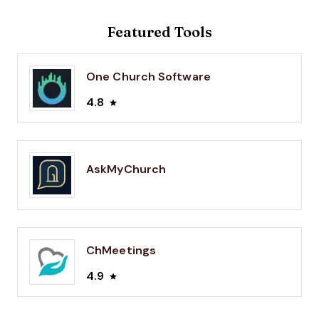
Featured Tools
One Church Software
4.8
AskMyChurch
ChMeetings
4.9