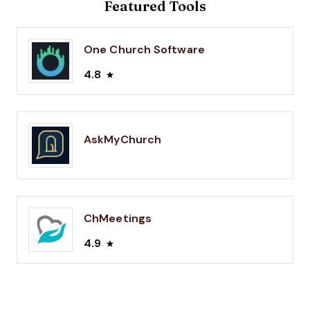
Featured Tools
One Church Software
4.8
AskMyChurch
ChMeetings
4.9