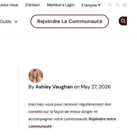
 pour nous
Contact
Member's Login
Add us on Li
Follow us 
Follow
Rejoindre La Communauté
Outils
Op
By
Ashley Vaughan
on May 27, 2026
Inscrivez-vous pour recevoir régulièrement des
conseils sur la façon de mieux diriger et
accompagner votre communauté.
Rejoindre notre
communauté