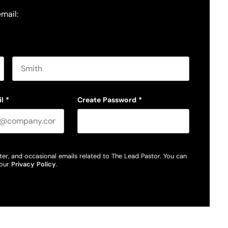
email:
Last name
l
*
Create Password
*
ter, and occasional emails related to The Lead Pastor. You can
 our
Privacy Policy
.