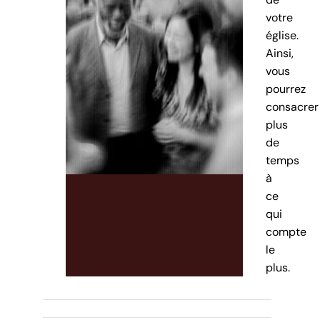
votre
église.
Ainsi,
vous
pourrez
consacrer
plus
de
temps
à
ce
qui
compte
le
plus.