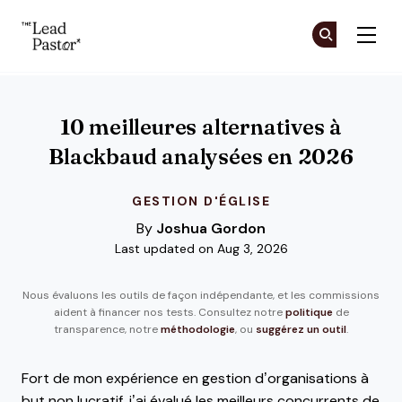
The Lead Pastor
Re
Re
Skip to main content
10 meilleures alternatives à
Blackbaud analysées en 2026
GESTION D'ÉGLISE
By
Joshua Gordon
Last updated on Aug 3, 2026
Nous évaluons les outils de façon indépendante, et les commissions
aident à financer nos tests. Consultez notre
politique
de
transparence, notre
méthodologie
, ou
suggérez un outil
.
Fort de mon expérience en gestion d’organisations à
but non lucratif, j’ai évalué les meilleurs concurrents de