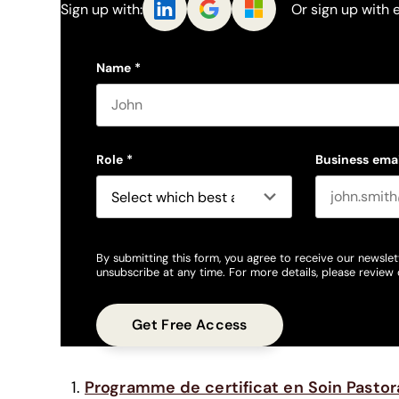
Sign up with:
Or sign up with 
Name
*
First name
Role
*
Business emai
By submitting this form, you agree to receive our newslet
unsubscribe at any time. For more details, please review
Programme de certificat en Soin Pastora