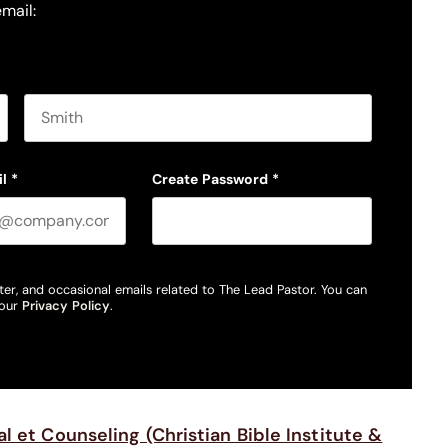
email:
Last name
l
*
Create Password
*
ter, and occasional emails related to The Lead Pastor. You can
 our
Privacy Policy
.
l et Counseling (Christian Bible Institute &