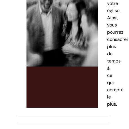
votre
église.
Ainsi,
vous
pourrez
consacrer
plus
de
temps
à
ce
qui
compte
le
plus.