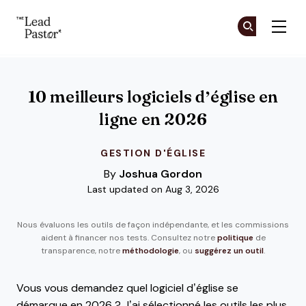
The Lead Pastor
Re
Re
Skip to main content
10 meilleurs logiciels d’église en
ligne en 2026
GESTION D'ÉGLISE
By
Joshua Gordon
Last updated on Aug 3, 2026
Nous évaluons les outils de façon indépendante, et les commissions
aident à financer nos tests. Consultez notre
politique
de
transparence, notre
méthodologie
, ou
suggérez un outil
.
Vous vous demandez quel logiciel d’église se
démarque en 2026 ? J’ai sélectionné les outils les plus