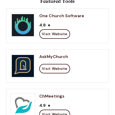
Featured Tools
One Church Software
4.8
Visit Website
AskMyChurch
Visit Website
ChMeetings
4.9
Visit Website