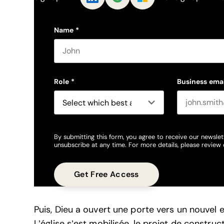
Name
*
First name
Role
*
Business emai
By submitting this form, you agree to receive our newslet
unsubscribe at any time. For more details, please review
Puis, Dieu a ouvert une porte vers un nouvel e
L’église s’est mobilisée, le projet de constru