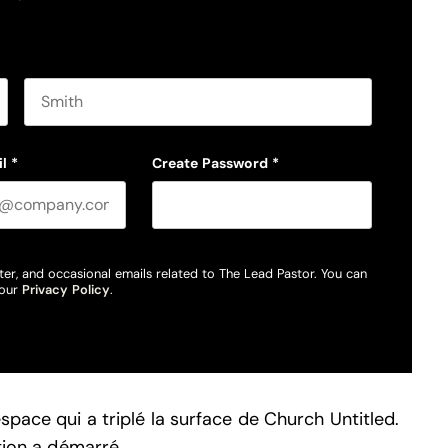
Last name
l
*
Create Password
*
ter, and occasional emails related to The Lead Pastor. You can
 our
Privacy Policy
.
space qui a triplé la surface de Church Untitled.
ction a démarré…