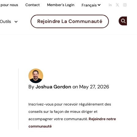
 pour nous
Contact
Member's Login
Add us on Li
Follow us 
Follow
Rejoindre La Communauté
Outils
Op
By
Joshua Gordon
on May 27, 2026
Inscrivez-vous pour recevoir régulièrement des
conseils sur la façon de mieux diriger et
accompagner votre communauté.
Rejoindre notre
communauté