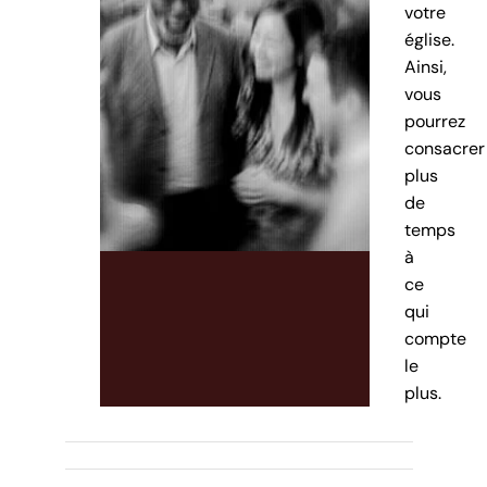
votre
église.
Ainsi,
vous
pourrez
consacrer
plus
de
temps
à
ce
qui
compte
le
plus.