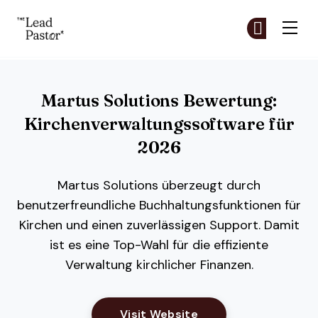
The Lead Pastor
Co
Co
Skip to main content
Martus Solutions Bewertung:
Kirchenverwaltungssoftware für
2026
Martus Solutions überzeugt durch
benutzerfreundliche Buchhaltungsfunktionen für
Kirchen und einen zuverlässigen Support. Damit
ist es eine Top-Wahl für die effiziente
Verwaltung kirchlicher Finanzen.
Opens New Window
Visit Website