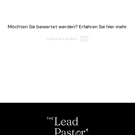
Möchten Sie bewertet werden? Erfahren Sie hier mehr.
Opens new w
Opens new 
Follow the author: