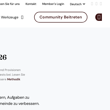
en Sie für uns
Kontakt
Member's Login
Add us on 
Follow u
Follo
Community Beitreten
Werkzeuge
Op
26
nd Provisionen
ests bei. Lesen Sie
nsere
Methodik
ern, Aufgaben zu
meinde zu verbessern.