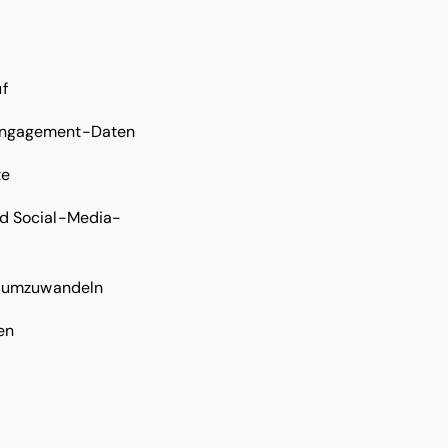
f
-Engagement-Daten
te
nd Social-Media-
en umzuwandeln
en