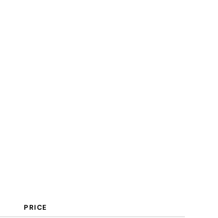
Kosten und Preise
Häufige Fragen
PRICE