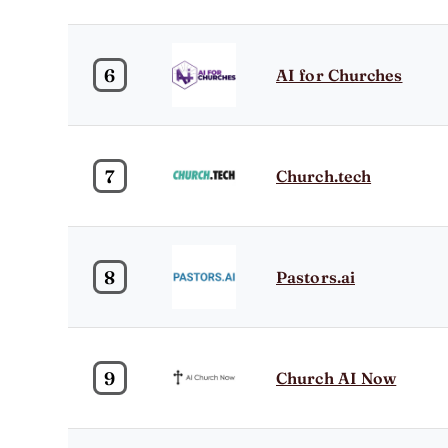
6
AI for Churches
7
Church.tech
8
Pastors.ai
9
Church AI Now