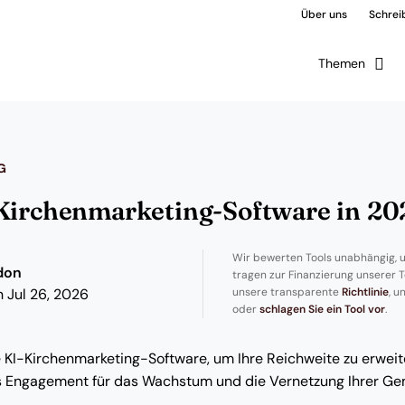
Über uns
Schreib
Themen
G
-Kirchenmarketing-Software in 20
Wir bewerten Tools unabhängig, u
don
tragen zur Finanzierung unserer T
unsere transparente
Richtlinie
, u
 Jul 26, 2026
oder
schlagen Sie ein Tool vor
.
 KI-Kirchenmarketing-Software, um Ihre Reichweite zu erweit
s Engagement für das Wachstum und die Vernetzung Ihrer Ge