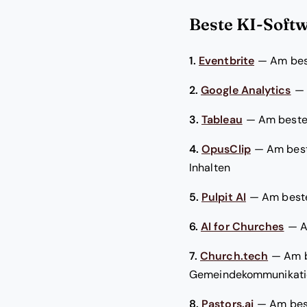
Beste KI-Softw
1.
Eventbrite
—
Am bes
2.
Google Analytics
—
3.
Tableau
—
Am besten
4.
OpusClip
—
Am best
Inhalten
5.
Pulpit AI
—
Am beste
6.
AI for Churches
—
A
7.
Church.tech
—
Am b
Gemeindekommunikati
8.
Pastors.ai
—
Am bes