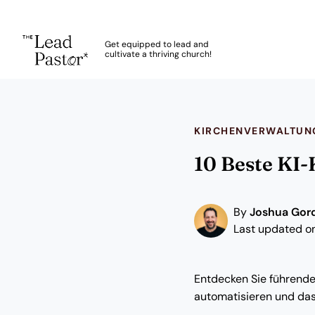
The Lead Pastor
Get equipped to lead and
cultivate a thriving church!
Skip to main content
KIRCHENVERWALTUN
10 Beste KI
By
Joshua Gor
Last updated on
Entdecken Sie führende
automatisieren und da