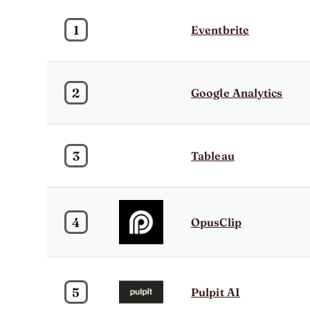
1
Eventbrite
2
Google Analytics
3
Tableau
4
OpusClip
5
Pulpit AI