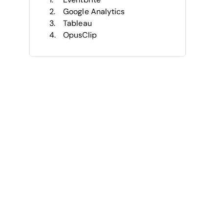
Google Analytics
Tableau
OpusClip
Pulpit AI
AI for Churches
Church.tech
Pastors.ai
Church AI Now
Ministry Platform
Weitere KI-Kirchenmarketing-
Software
Ähnliche Rezensionen
Auswahlkriterien
So wählen Sie aus
Was ist KI-Kirchenmarketing-
Software?
Funktionen
Vorteile