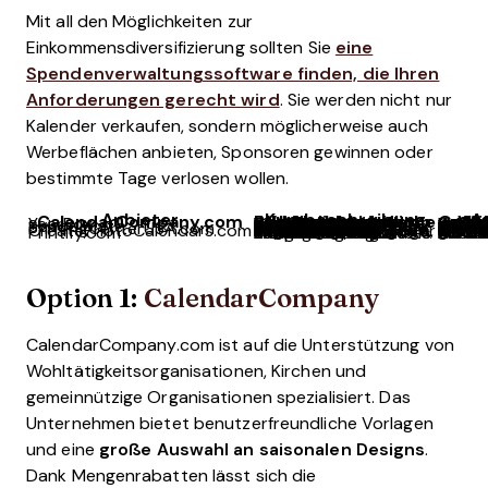
Mit all den Möglichkeiten zur
Einkommensdiversifizierung sollten Sie
eine
Spendenverwaltungssoftware finden, die Ihren
Anforderungen gerecht wird
. Sie werden nicht nur
Kalender verkaufen, sondern möglicherweise auch
Werbeflächen anbieten, Sponsoren gewinnen oder
bestimmte Tage verlosen wollen.
Anbieter
Kurzbeschreibung
Am be
CalendarCompany.com
Benutzerfreundliche Vorlage mit Möglichkeiten, Werbeanzeigen von Hauptsponsoren einzubinden.
Kirc
YearBox
Einfache Online-Bestellung mit transparenter Preisgestaltung und Rabatten für gemeinnützige Organisationen.
Kirchen, die persönlichen Kundenservice und O
SchoolMate
Integrieren Sie Ihr individuelles Logo und Ihre Farben, um Ihren Kalender an den Charakter Ihrer Kirche anzupassen.
Kleinere Gemeinden, die ihre Kalender mit Veranstaltungen in
PrintingCenterUSA.com
Hochwertige, individuell anpassbare Kalender mit Sponsorenoptionen und Fundraising-Vorlagen.
Vordesignte Vorl
CreatePhotoCalendars.com
Vielseitige Lösung mit einfachen Designtools, Online-Shops und vollständig anpassbaren Fotokalendern – sogar bis hin zu den Tagesfeldern.
Individuell gestaltete Kalender,
Printify.com
Print-on-Demand-Lösung für risikoarmes und bestandsloses Fundraising mit einfachen Designtools und vollständiger Integration in Online-Shops.
Kirchen, die eine moderne Fundraising-Aktion ohne Risiko und ohne V
Option 1:
CalendarCompany
CalendarCompany.com ist auf die Unterstützung von
Wohltätigkeitsorganisationen, Kirchen und
gemeinnützige Organisationen spezialisiert. Das
Unternehmen bietet benutzerfreundliche Vorlagen
und eine
große Auswahl an saisonalen Designs
.
Dank Mengenrabatten lässt sich die