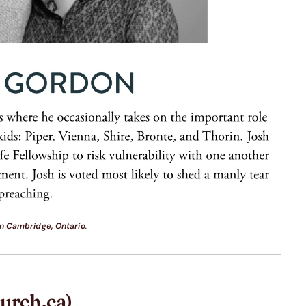
in Cambridge, Ontario
.
urch.ca)