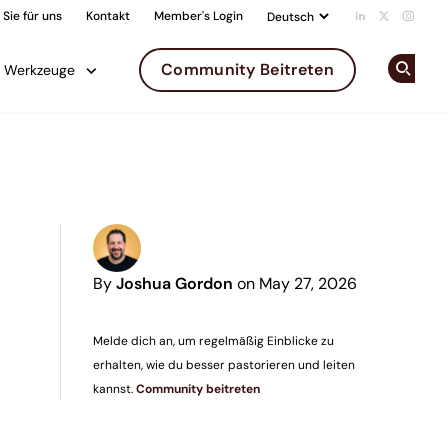
Sie für uns
Kontakt
Member's Login
Add us on Li
Follow us 
Follow
Community Beitreten
Werkzeuge
Op
By
Joshua Gordon
on May 27, 2026
Melde dich an, um regelmäßig Einblicke zu
erhalten, wie du besser pastorieren und leiten
kannst.
Community beitreten