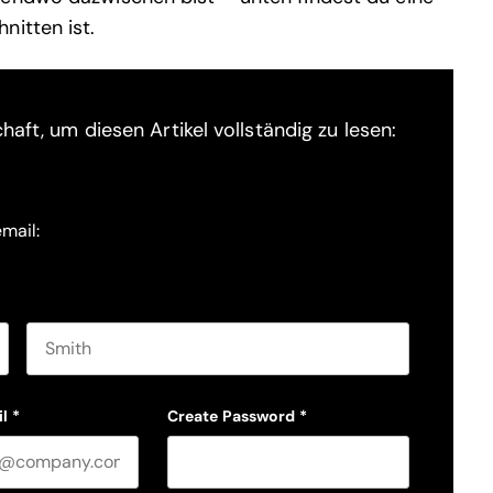
nitten ist.
haft, um diesen Artikel vollständig zu lesen:
email:
Last name
l
*
Create Password
*