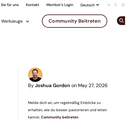
Sie für uns
Kontakt
Member's Login
Add us on Li
Follow us 
Follow
Community Beitreten
Werkzeuge
Op
By
Joshua Gordon
on May 27, 2026
Melde dich an, um regelmäßig Einblicke zu
erhalten, wie du besser pastorieren und leiten
kannst.
Community beitreten