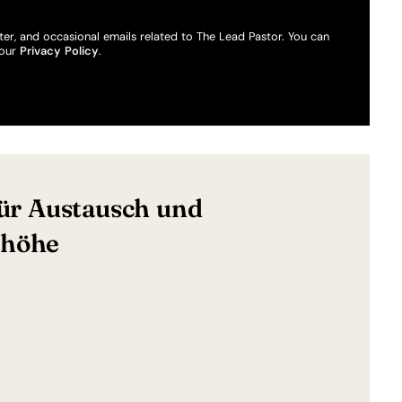
ter, and occasional emails related to The Lead Pastor. You can
 our
Privacy Policy
.
Für Austausch und
nhöhe