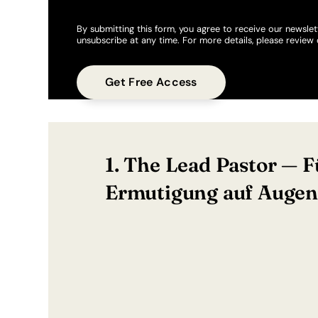
By submitting this form, you agree to receive our newslet
unsubscribe at any time. For more details, please review
1. The Lead Pastor — 
Ermutigung auf Auge