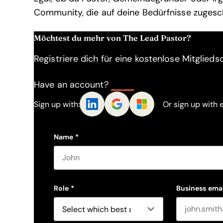
Community, die auf deine Bedürfnisse zugesch
Möchtest du mehr von The Lead Pastor?
Registriere dich für eine kostenlose Mitgliedsc
Have an account?
Log In
Sign up with:
Or sign up with 
Name
*
First name
Role
*
Business emai