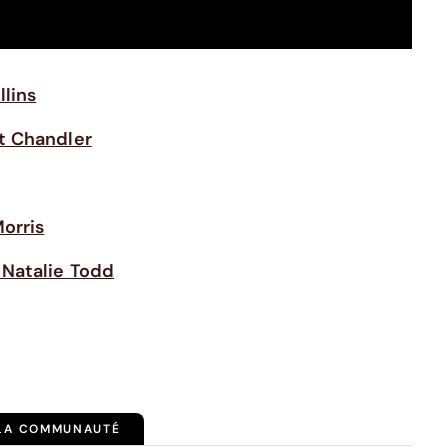
lins
t Chandler
orris
 Natalie Todd
 LA COMMUNAUTÉ