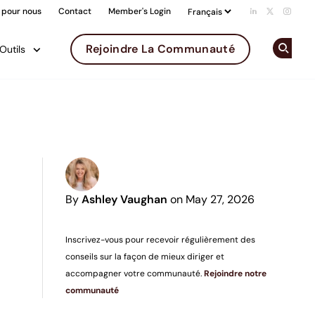
 pour nous
Contact
Member's Login
Add us on Li
Follow us 
Follow
Rejoindre La Communauté
Outils
Op
By
Ashley Vaughan
on May 27, 2026
Inscrivez-vous pour recevoir régulièrement des
conseils sur la façon de mieux diriger et
accompagner votre communauté.
Rejoindre notre
communauté