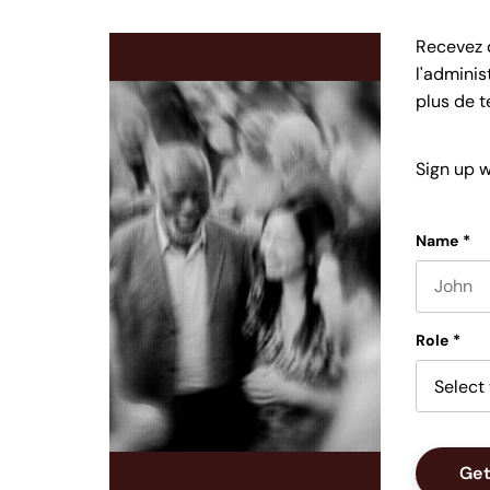
Recevez d
l'adminis
plus de t
Sign up w
Name
*
First nam
Role
*