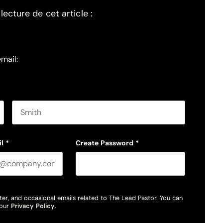
ecture de cet article :
email:
Last name
l
*
Create Password
*
ter, and occasional emails related to The Lead Pastor. You can
 our
Privacy Policy
.