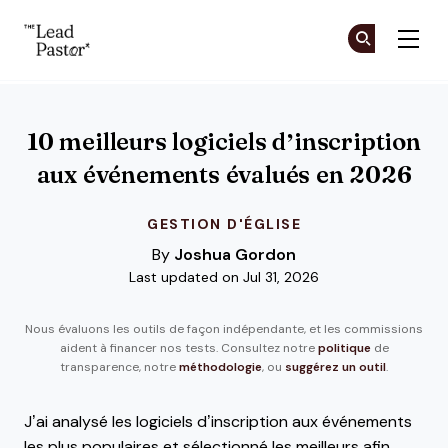
The Lead Pastor
Re
Re
Skip to main content
10 meilleurs logiciels d’inscription
aux événements évalués en 2026
GESTION D'ÉGLISE
By
Joshua Gordon
Last updated on Jul 31, 2026
Nous évaluons les outils de façon indépendante, et les commissions
aident à financer nos tests. Consultez notre
politique
de
transparence, notre
méthodologie
, ou
suggérez un outil
.
J’ai analysé les logiciels d’inscription aux événements
les plus populaires et sélectionné les meilleurs afin