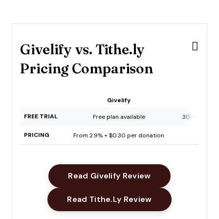
Givelify vs. Tithe.ly
Pricing Comparison
Givelify
Tith
FREE TRIAL
Free plan available
30-day free t
PRICING
From 2.9% + $0.30 per donation
From $7
Opens New Win
Read Givelify Review
Opens New Win
Read Tithe.ly Review