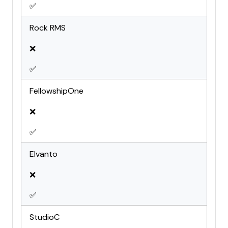
✅
Rock RMS
❌
✅
FellowshipOne
❌
✅
Elvanto
❌
✅
StudioC