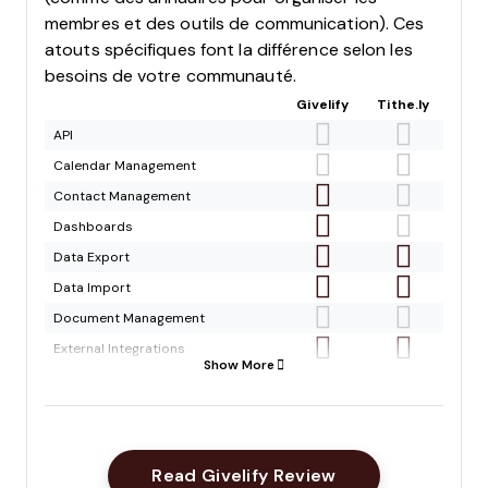
membres et des outils de communication). Ces
atouts spécifiques font la différence selon les
besoins de votre communauté.
Givelify
Tithe.ly
API
Calendar Management
Contact Management
Dashboards
Data Export
Data Import
Document Management
External Integrations
Show More
Multi-User
Notifications
Payment Gateway Integration
Scheduling
Opens New Win
Read Givelify Review