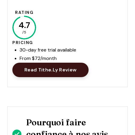
RATING
4.7
/5
PRICING
30-day free trial available
From $72/month
Opens New Window
Read Tithe.ly Review
Pourquoi faire
confiance à nos avis