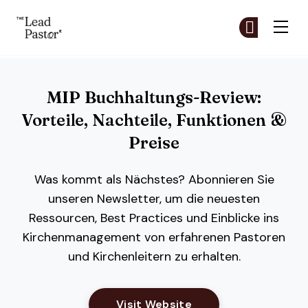
The Lead Pastor
Co
Co
Skip to main content
MIP Buchhaltungs-Review:
Vorteile, Nachteile, Funktionen &
Preise
Was kommt als Nächstes? Abonnieren Sie
unseren Newsletter, um die neuesten
Ressourcen, Best Practices und Einblicke ins
Kirchenmanagement von erfahrenen Pastoren
und Kirchenleitern zu erhalten.
Opens New Window
Visit Website