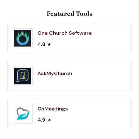
Featured Tools
One Church Software
4.8
AskMyChurch
ChMeetings
4.9