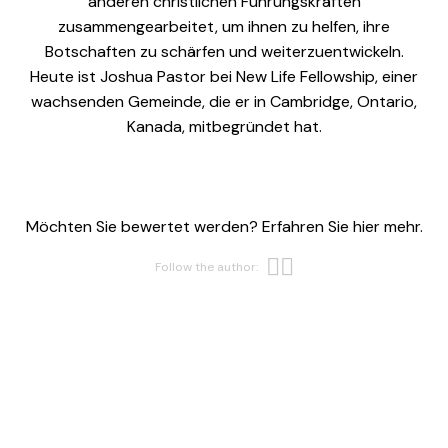
anderen christlichen Führungskräften
zusammengearbeitet, um ihnen zu helfen, ihre
Botschaften zu schärfen und weiterzuentwickeln.
Heute ist Joshua Pastor bei New Life Fellowship, einer
wachsenden Gemeinde, die er in Cambridge, Ontario,
Kanada, mitbegründet hat.
Möchten Sie bewertet werden? Erfahren Sie hier mehr.
Opens new w
Opens new 
Follow the author: