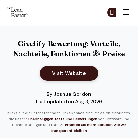
The Lead Pastor
Co
Co
Skip to main content
Givelify Bewertung: Vorteile,
Nachteile, Funktionen & Preise
Opens New Window
Visit Website
By
Joshua Gordon
Last updated on Aug 3, 2026
Klicks auf die untenstehenden Links können eine Provision einbringen,
die unsere
unabhängigen Tests und Bewertungen
von Software und
Dienstleistungen unterstützt.
Erfahren Sie mehr darüber, wie wir
transparent bleiben
.