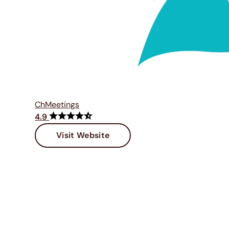
ChMeetings
4.9
Visit Website