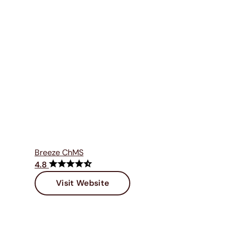
Breeze ChMS
4.8
Visit Website