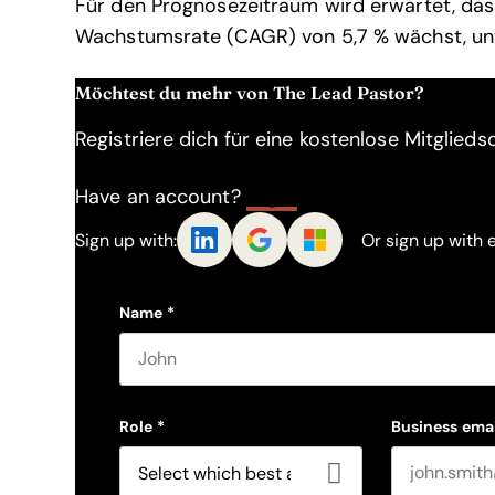
Für den Prognosezeitraum wird erwartet, dass
Wachstumsrate (CAGR) von 5,7 % wächst, unt
Möchtest du mehr von The Lead Pastor?
Registriere dich für eine kostenlose Mitgliedsc
Have an account?
Log In
Sign up with:
Or sign up with 
Name
*
First name
Role
*
Business emai