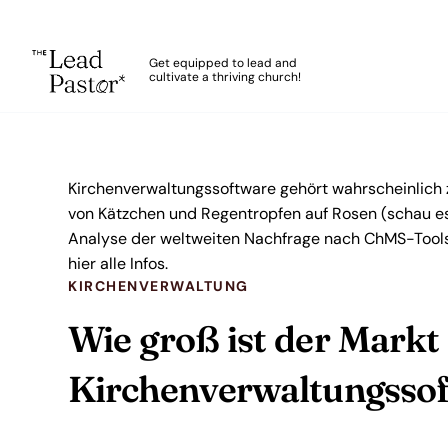
The Lead Pastor
Get equipped to lead and
cultivate a thriving church!
Skip to main content
Kirchenverwaltungssoftware gehört wahrscheinlich 
von Kätzchen und Regentropfen auf Rosen (schau es
Analyse der weltweiten Nachfrage nach ChMS-Tools du
hier alle Infos.
KIRCHENVERWALTUNG
Wie groß ist der Markt
Kirchenverwaltungsso