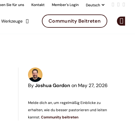
en Sie für uns
Kontakt
Member's Login
Add us on 
Follow u
Follo
Community Beitreten
Werkzeuge
Op
By
Joshua Gordon
on May 27, 2026
Melde dich an, um regelmäßig Einblicke zu
erhalten, wie du besser pastorieren und leiten
kannst.
Community beitreten