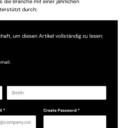
 die Branche mit einer jährlichen
erstützt durch:
haft, um diesen Artikel vollständig zu lesen:
email:
Last name
l
*
Create Password
*