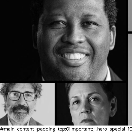
#main-content {padding-top:0!important;} .hero-special-1