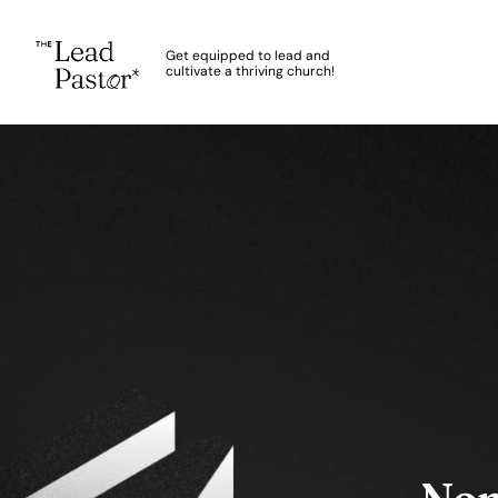
The Lead Pastor
Get equipped to lead and
cultivate a thriving church!
Skip to main content
Impact 100
Nom