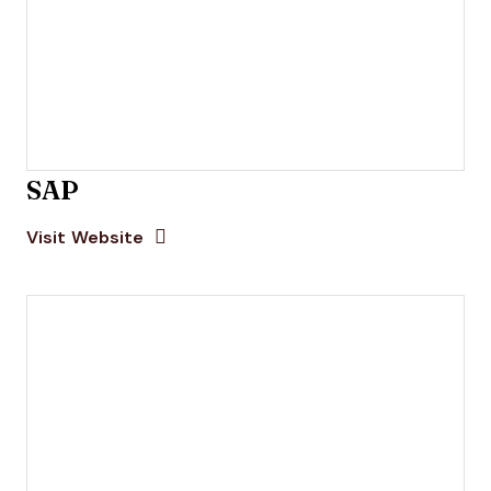
SAP
Opens new window
Opens New Window
Visit Website